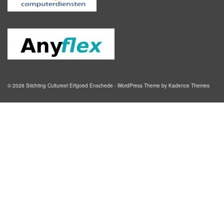
© 2026 Stichting Cultureel Erfgoed Enschede - WordPress Theme by
Kadence Themes