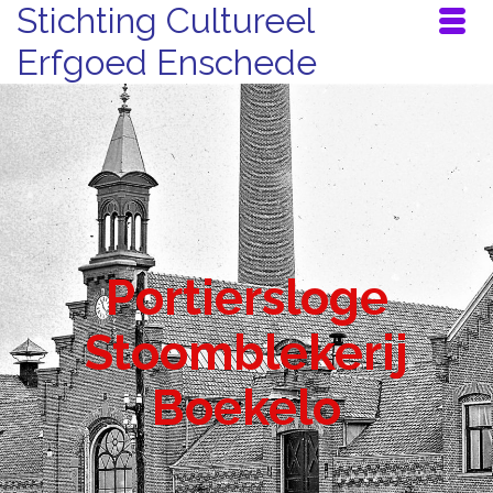
Stichting Cultureel
Erfgoed Enschede
Portiersloge
Stoomblekerij
Boekelo