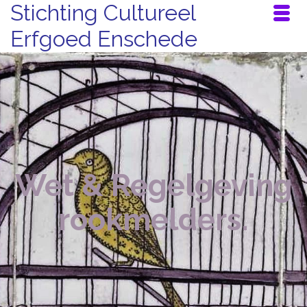
Stichting Cultureel
Erfgoed Enschede
Wet & Regelgeving
rookmelders.