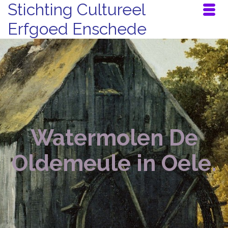
Stichting Cultureel
Erfgoed Enschede
Watermolen De
Oldemeule in Oele.