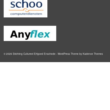
© 2026 Stichting Cultureel Erfgoed Enschede - WordPress Theme by
Kadence Themes