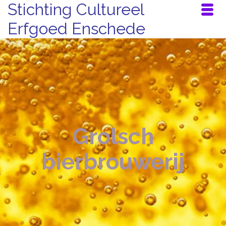
Stichting Cultureel
Erfgoed Enschede
Grolsch
bierbrouwerij