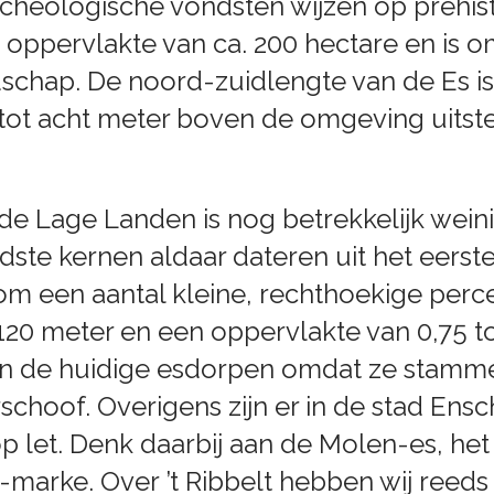
rcheologische vondsten wijzen op prehi
n oppervlakte van ca. 200 hectare en is
schap. De noord-zuidlengte van de Es i
 tot acht meter boven de omgeving uitste
 de Lage Landen is nog betrekkelijk wei
dste kernen aldaar dateren uit het eerst
j om een aantal kleine, rechthoekige per
20 meter en een oppervlakte van 0,75 tot
n de huidige esdorpen omdat ze stamme
choof. Overigens zijn er in de stad Ens
rop let. Denk daarbij aan de Molen-es, he
-marke. Over ’t Ribbelt hebben wij reed