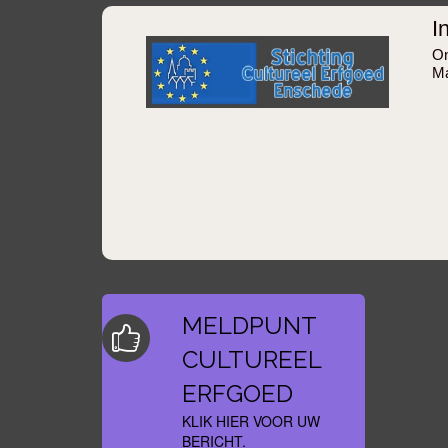
I
On
Ma
MELDPUNT
CULTUREEL
ERFGOED
KLIK HIER VOOR UW
BERICHT.