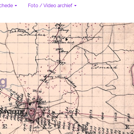
chede
Foto / Video archief
ug