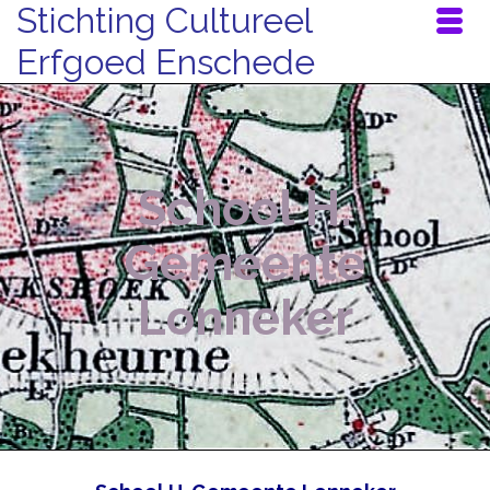
Stichting Cultureel
Erfgoed Enschede
School H.
Gemeente
Lonneker