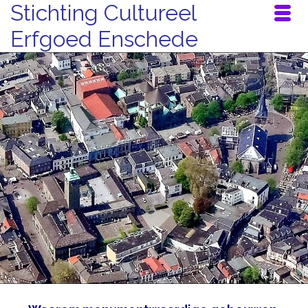
Stichting Cultureel
Erfgoed Enschede