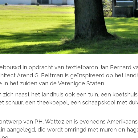
ebouwd in opdracht van textielbaron Jan Bernard v
hitect Arend G. Beltman is geïnspireerd op het lan
e in het zuiden van de Verenigde Staten.
 zich naast het landhuis ook een tuin, een koetshui
t schuur, een theekoepel, een schaapskooi met duiv
r ontwerp van P.H. Wattez en is eveneens Amerikaans
aangelegd, die wordt omringd met muren en hagen. 
ing.