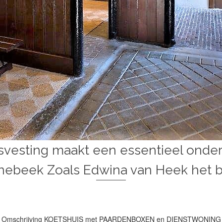
vesting maakt een essentieel onderd
nebeek Zoals Edwina van Heek het b
Omschrijving KOETSHUIS met PAARDENBOXEN en DIENSTWONING