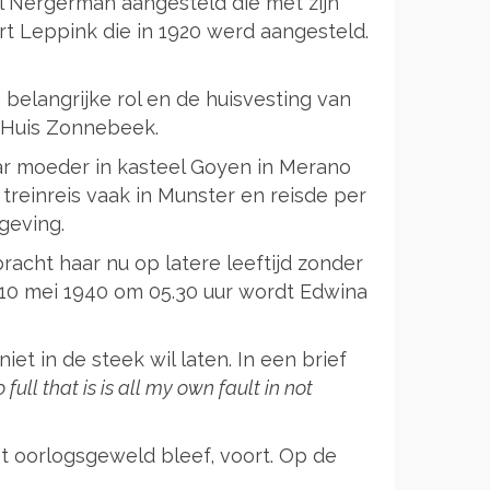
l Nergerman aangesteld die met zijn
rt Leppink die in 1920 werd aangesteld.
belangrijke rol en de huisvesting van
 Huis Zonnebeek.
r moeder in kasteel Goyen in Merano
r treinreis vaak in Munster en reisde per
geving.
acht haar nu op latere leeftijd zonder
10 mei 1940 om 05.30 uur wordt Edwina
et in de steek wil laten. In een brief
 full that is is all my own fault in not
t oorlogsgeweld bleef, voort. Op de