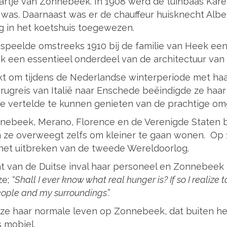
artje van Zonnebeek. In 1908 werd de tuinbaas Kare
 was. Daarnaast was er de chauffeur huisknecht Albe
ng in het koetshuis toegewezen.
 speelde omstreeks 1910 bij de familie van Heek een 
 een essentieel onderdeel van de architectuur van
 om tijdens de Nederlandse winterperiode met haa
ar terugreis van Italië naar Enschede beëindigde ze haa
ze vertelde te kunnen genieten van de prachtige om
nebeek, Merano, Florence en de Verenigde Staten br
 ze overweegt zelfs om kleiner te gaan wonen. Op 
het uitbreken van de tweede Wereldoorlog.
ht van de Duitse inval haar personeel en Zonnebeek ni
ze;
“Shall I ever know what real hunger is? If so I realize to
people and my surroundings”.
 ze haar normale leven op Zonnebeek, dat buiten he
s mobiel.