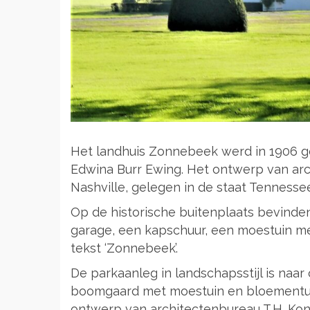
Het landhuis Zonnebeek werd in 1906 g
Edwina Burr Ewing. Het ontwerp van arc
Nashville, gelegen in de staat Tennesse
Op de historische buitenplaats bevinden
garage, een kapschuur, een moestuin me
tekst ‘Zonnebeek’.
De parkaanleg in landschapsstijl is naa
boomgaard met moestuin en bloementuin 
ontwerp van architectenbureau T.H. Kon