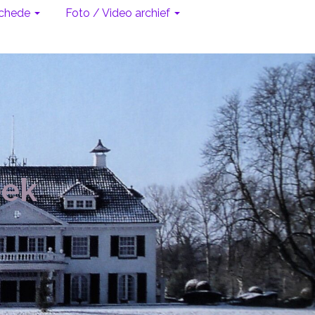
chede
Foto / Video archief
eek