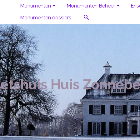
Monumenten
Monumenten Beheer
Ens
Monumenten dossiers
etshuis Huis Zonneb