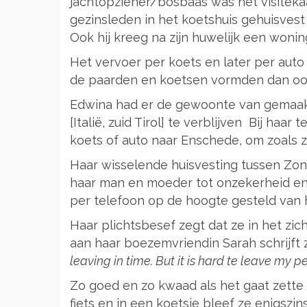
jachtopziener/bosbaas was het visiteka
gezinsleden in het koetshuis gehuisvest
Ook hij kreeg na zijn huwelijk een woni
Het vervoer per koets en later per auto
de paarden en koetsen vormden dan ook
Edwina had er de gewoonte van gemaakt
[Italië, zuid Tirol] te verblijven Bij ha
koets of auto naar Enschede, om zoals 
Haar wisselende huisvesting tussen Zon
haar man en moeder tot onzekerheid en
per telefoon op de hoogte gesteld van 
Haar plichtsbesef zegt dat ze in het zic
aan haar boezemvriendin Sarah schrijft 
leaving in time. But it is hard te leave my 
Zo goed en zo kwaad als het gaat zette
fiets en in een koetsje bleef ze enigszin