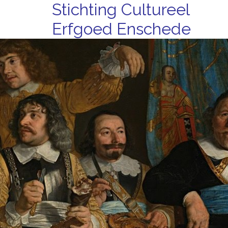
Stichting Cultureel
Erfgoed Enschede