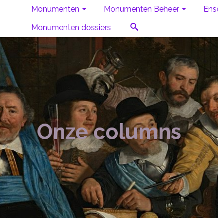
Monumenten
Monumenten Beheer
Ens
Monumenten dossiers
Onze columns