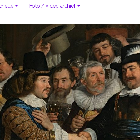
chede
Foto / Video archief