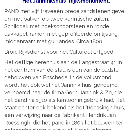
"Het Janninkshuis" Rijksmonument.
PAND met vijf traveeën brede zandstenen gevel
en met balkon op twee korintische zuilen.
Schilddak met hoekschoorsteen en ronde
dakkapel; ramen met geprofileerde omlijsting,
middenraam met guirlandes. Circa 1800.
Bron: Rijksdienst voor het Cultureel Erfgoed
Het deftige herenhuis aan de Langestraat 41 in
het centrum van de stad is één van de oudste
gebouwen van Enschede. In de volksmond
wordt het ook wel het ‘Jannink huis’ genoemd,
vernoemd naar de firma Gerh. Jannink & Zn, die
het pand na 1910 als kantoor in gebruik had. Het
staat echter ook bekend als het ‘Roessingh huis’,
een verwijzing naar de fabrikant Hendrik Jan
Roessingh, die het pand in 1803 liet bouwen ter