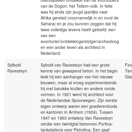
overblijfselen ontdekte van de voorouders
van de Dogon: het Tellem-volk. In feite
was hij sinds zijn jeugd jaarlijks naar
Afrika gereisd (voornamelijk in en rond de
Sahara) en je zou kunnen zeggen dat hij
twee volledige levens heeft geleefd; een
van een
avonturier/ontdekkingsreiziger/archeoloog
en een ander leven als architect in
Nederland.
Sylbold
Sybold van Ravesteyn had een grote
Fin
Ravesteyn
kennis van gewapend beton. In het begin
Tan
leek hij een aanhanger van het nieuwe
Gla
bouwen, maar al vroeg experimenteerde
hij met barokke krullen en andere ronde
vormen. In 1921 werd hij architect voor
de Nederlandse Spoorwegen. Zijn eerste
eigen ontwerp waren een goederenloods
en kantoren in Arnhem (1924). Tussen
1947 en 1963 ontwierp Van Ravesteyn
verder een twintigtal betonnen Purfina-
tankstations voor Petrofina. Een gaaf