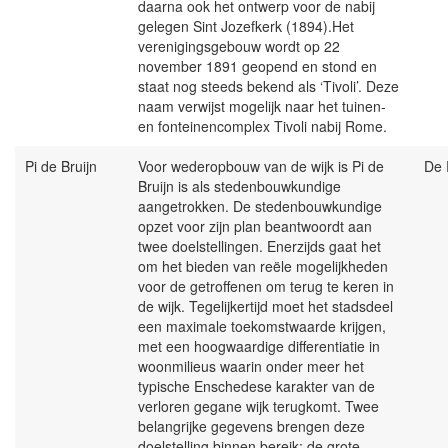
daarna ook het ontwerp voor de nabij
gelegen Sint Jozefkerk (1894).Het
verenigingsgebouw wordt op 22
november 1891 geopend en stond en
staat nog steeds bekend als ‘Tivoli’. Deze
naam verwijst mogelijk naar het tuinen-
en fonteinencomplex Tivoli nabij Rome.
Pi de Bruijn
Voor wederopbouw van de wijk is Pi de
De
Bruijn is als stedenbouwkundige
aangetrokken. De stedenbouwkundige
opzet voor zijn plan beantwoordt aan
twee doelstellingen. Enerzijds gaat het
om het bieden van reële mogelijkheden
voor de getroffenen om terug te keren in
de wijk. Tegelijkertijd moet het stadsdeel
een maximale toekomstwaarde krijgen,
met een hoogwaardige differentiatie in
woonmilieus waarin onder meer het
typische Enschedese karakter van de
verloren gegane wijk terugkomt. Twee
belangrijke gegevens brengen deze
doelstelling binnen bereik: de grote