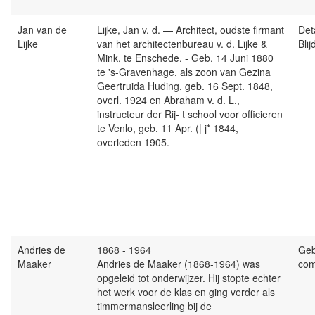
Jan van de
Lijke, Jan v. d. — Architect, oudste firmant
Det
Lijke
van het architectenbureau v. d. Lijke &
Bli
Mink, te Enschede. - Geb. 14 Juni 1880
te 's-Gravenhage, als zoon van Gezina
Geertruida Huding, geb. 16 Sept. 1848,
overl. 1924 en Abraham v. d. L.,
instructeur der Rij- t school voor officieren
te Venlo, geb. 11 Apr. (| j* 1844,
overleden 1905.
Andries de
1868 - 1964
Ge
Maaker
Andries de Maaker (1868-1964) was
com
opgeleid tot onderwijzer. Hij stopte echter
het werk voor de klas en ging verder als
timmermansleerling bij de