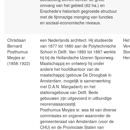
omvang van het gebied (62 ha.) en
Enschede's historisch gegroeide structuur
met de fijnmazige menging van functies
en sociaal-economische niveaus.
Christiaan
een Nederlands architect. Hij studeerde
Het
Bernard
van 1877 tot 1880 aan de Polytechnische
Ver
Posthumus
School in Delft. Van 1880 tot 1887 werkte
Sto
Meyjes sr.
hij bij de Hollandsche IJzeren Spoorweg-
Hen
(1858-1922)
Maatschappij en ontwierp hij onder
andere het hoofdkantoor van de
maatschappij (gebouw De Droogbak in
Amsterdam, mogelijk is samenwerking
met D.A.N. Margadant) en het
stationsgebouw van Delft. Bede
gebouwen zijn uitgevoerd in uitbundige
neorenaissancestijl.
Posthumus Meyjes sr. was lid van diverse
commissies en organen waaronder de
gemeenteraad van Amsterdam (voor de
CHU) en de Provinciale Staten van