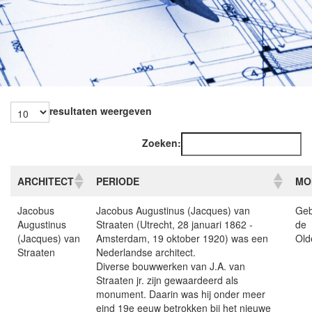
resultaten weergeven
Zoeken:
ARCHITECT
PERIODE
MO
Jacobus
Jacobus Augustinus (Jacques) van
Geb
Augustinus
Straaten (Utrecht, 28 januari 1862 -
de
(Jacques) van
Amsterdam, 19 oktober 1920) was een
Old
Straaten
Nederlandse architect.
Diverse bouwwerken van J.A. van
Straaten jr. zijn gewaardeerd als
monument. Daarin was hij onder meer
eind 19e eeuw betrokken bij het nieuwe