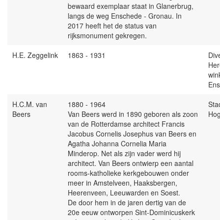
bewaard exemplaar staat in Glanerbrug,
langs de weg Enschede - Gronau. In
2017 heeft het de status van
rijksmonument gekregen.
H.E. Zeggelink
1863 - 1931
Div
Her
win
Ens
H.C.M. van
1880 - 1964
Stad
Beers
Van Beers werd in 1890 geboren als zoon
Hog
van de Rotterdamse architect Francis
Jacobus Cornelis Josephus van Beers en
Agatha Johanna Cornelia Maria
Minderop. Net als zijn vader werd hij
architect. Van Beers ontwierp een aantal
rooms-katholieke kerkgebouwen onder
meer in Amstelveen, Haaksbergen,
Heerenveen, Leeuwarden en Soest.
De door hem in de jaren dertig van de
20e eeuw ontworpen Sint-Dominicuskerk