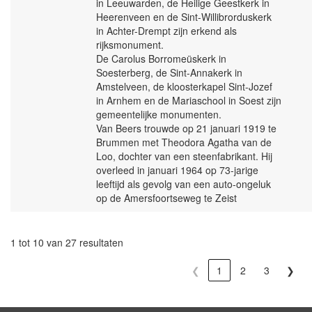
in Leeuwarden, de Heilige Geestkerk in
Heerenveen en de Sint-Willibrorduskerk
in Achter-Drempt zijn erkend als
rijksmonument.
De Carolus Borromeüskerk in
Soesterberg, de Sint-Annakerk in
Amstelveen, de kloosterkapel Sint-Jozef
in Arnhem en de Mariaschool in Soest zijn
gemeentelijke monumenten.
Van Beers trouwde op 21 januari 1919 te
Brummen met Theodora Agatha van de
Loo, dochter van een steenfabrikant. Hij
overleed in januari 1964 op 73-jarige
leeftijd als gevolg van een auto-ongeluk
op de Amersfoortseweg te Zeist
1 tot 10 van 27 resultaten
❮
1
2
3
❯