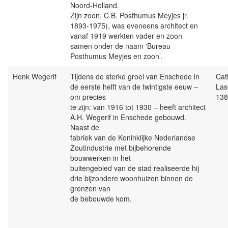
Noord-Holland.
Zijn zoon, C.B. Posthumus Meyjes jr.
1893-1975), was eveneens architect en
vanaf 1919 werkten vader en zoon
samen onder de naam ‘Bureau
Posthumus Meyjes en zoon’.
Henk Wegerif
Tijdens de sterke groei van Enschede in
Cat
de eerste helft van de twintigste eeuw –
Las
om precies
138
te zijn: van 1916 tot 1930 – heeft architect
A.H. Wegerif in Enschede gebouwd.
Naast de
fabriek van de Koninklijke Nederlandse
Zoutindustrie met bijbehorende
bouwwerken in het
buitengebied van de stad realiseerde hij
drie bijzondere woonhuizen binnen de
grenzen van
de bebouwde kom.