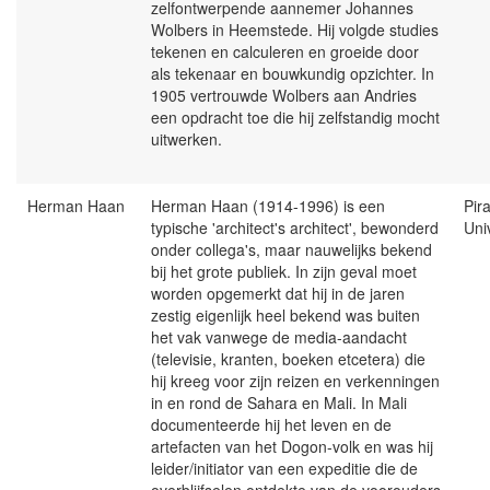
zelfontwerpende aannemer Johannes
Wolbers in Heemstede. Hij volgde studies
tekenen en calculeren en groeide door
als tekenaar en bouwkundig opzichter. In
1905 vertrouwde Wolbers aan Andries
een opdracht toe die hij zelfstandig mocht
uitwerken.
Herman Haan
Herman Haan (1914-1996) is een
Pir
typische 'architect's architect', bewonderd
Uni
onder collega's, maar nauwelijks bekend
bij het grote publiek. In zijn geval moet
worden opgemerkt dat hij in de jaren
zestig eigenlijk heel bekend was buiten
het vak vanwege de media-aandacht
(televisie, kranten, boeken etcetera) die
hij kreeg voor zijn reizen en verkenningen
in en rond de Sahara en Mali. In Mali
documenteerde hij het leven en de
artefacten van het Dogon-volk en was hij
leider/initiator van een expeditie die de