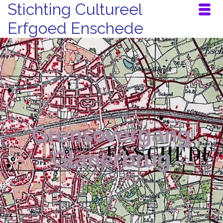
Stichting Cultureel
Erfgoed Enschede
Grensovergang
Glanerbrug