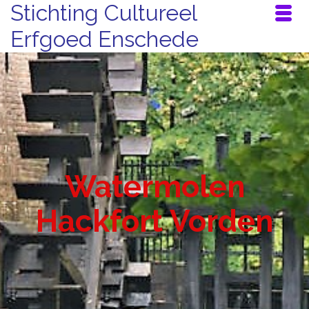
Stichting Cultureel
Erfgoed Enschede
Watermolen
Hackfort Vorden