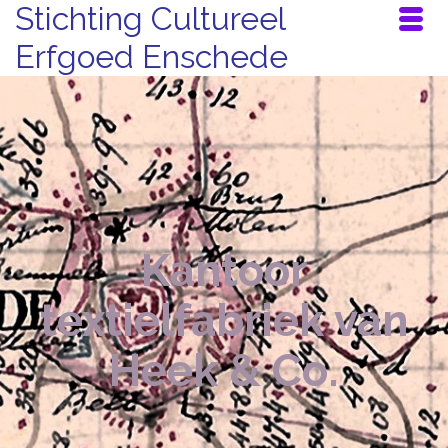
Stichting Cultureel
Erfgoed Enschede
Kantoor
textielfabriek van
Heek & Co.