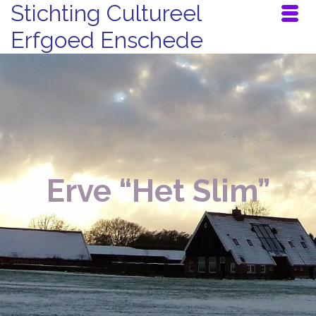
Stichting Cultureel
Erfgoed Enschede
Erve “Het Slim”