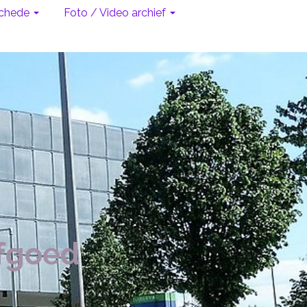
chede
Foto / Video archief
rfgoed