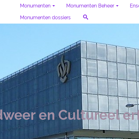
Monumenten
Monumenten Beheer
Ens
Monumenten dossiers
weer en Cultureel e