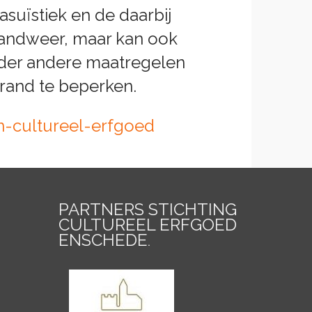
suïstiek en de daarbij
randweer, maar kan ook
nder andere maatregelen
and te beperken.
-cultureel-erfgoed
PARTNERS STICHTING
CULTUREEL ERFGOED
ENSCHEDE
.