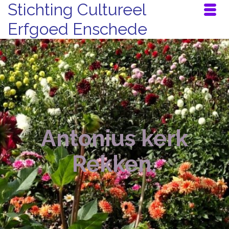
Stichting Cultureel
Erfgoed Enschede
Antonius kerk
Rekken.