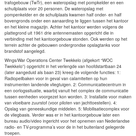
trafogebouw (TwTr), een wateropslag met pompkelder en een
schuilplaats voor 20 personen. De wateropslag met
pompenkelder en de schuilplaats kwamen half onder- en half
bovengronds onder een aanaarding te liggen tussen het kantoor
en het kleine magazijn. Achter het kantoor werden volgens de
plattegrond uit 1961 drie antennemasten opgericht die in
verbinding met het kantoorgebouw stonden. Ook werden op het
terrein achter de gebouwen ondergrondse opslagtanks voor
brandstof aangelegd.
Wings/War Operations Center Twekkelo (afgekort “WOC
Twekkelo”) opgericht in het verlengde van hoofdstartbaan 24
(later aangeduid als baan 23) kreeg de volgende functies: 1:
Radiopeilbaken voor in geval van calamiteiten op hun
instrumenten landende vliegtuigen. 2: Communicatiecentrum in
een oorlogssituatie, waarbij vanuit het complex de communicatie
tussen eenheden voorgezet kon worden. 3: Installatie voor maken
van vloeibare zuurstof (voor piloten van jachttoestellen). 4:
Opslag van geneeskundige middelen. 5: Mobilisatiecomplex voor
de vliegbasis. Verder was er in het kantoorgebouw later een
bureau audio/video ingericht voor het opnemen van Nederlandse
radio- en TV-programma’s voor de in het buitenland gelegerde
troepen.