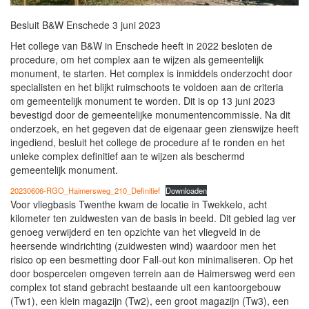
Besluit B&W Enschede 3 juni 2023
Het college van B&W in Enschede heeft in 2022 besloten de
procedure, om het complex aan te wijzen als gemeentelijk
monument, te starten. Het complex is inmiddels onderzocht door
specialisten en het blijkt ruimschoots te voldoen aan de criteria
om gemeentelijk monument te worden. Dit is op 13 juni 2023
bevestigd door de gemeentelijke monumentencommissie. Na dit
onderzoek, en het gegeven dat de eigenaar geen zienswijze heeft
ingediend, besluit het college de procedure af te ronden en het
unieke complex definitief aan te wijzen als beschermd
gemeentelijk monument.
20230606-RGO_Haimersweg_210_Definitief
Downloaden
Voor vliegbasis Twenthe kwam de locatie in Twekkelo, acht
kilometer ten zuidwesten van de basis in beeld. Dit gebied lag ver
genoeg verwijderd en ten opzichte van het vliegveld in de
heersende windrichting (zuidwesten wind) waardoor men het
risico op een besmetting door Fall-out kon minimaliseren. Op het
door bospercelen omgeven terrein aan de Haimersweg werd een
complex tot stand gebracht bestaande uit een kantoorgebouw
(Tw1), een klein magazijn (Tw2), een groot magazijn (Tw3), een