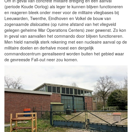
Om in geval van concrete militaire dreiging en een aanval
(periode Koude Oorlog) als leger te kunnen blijven functioneren
en reageren bleek onder meer voor de militaire vliegbases bij
Leeuwarden, Twenthe, Eindhoven en Volkel de bouw van
zogenaamde
dislocaties
(op ruime afstand van het vliegveld
gelegen geheime War Operations Centers) zeer gewenst. Zo kon
in geval van aanvallen het commando door blijven functioneren.
Men hield namelijk sterk rekening met een nucleaire aanval op de
militaire doelen en derhalve moest een dergelijk
commandocentrum gerealiseerd worden buiten het gebied waar
de gevreesde Fall-out neer zou komen.