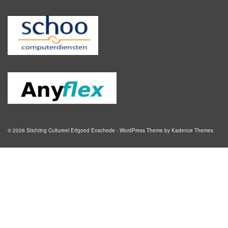
© 2026 Stichting Cultureel Erfgoed Enschede - WordPress Theme by
Kadence Themes