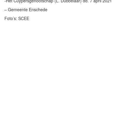
-Het Cuypersgenootschap (L. Dubbelaar) dd. 7 april 2021
– Gemeente Enschede
Foto’s: SCEE