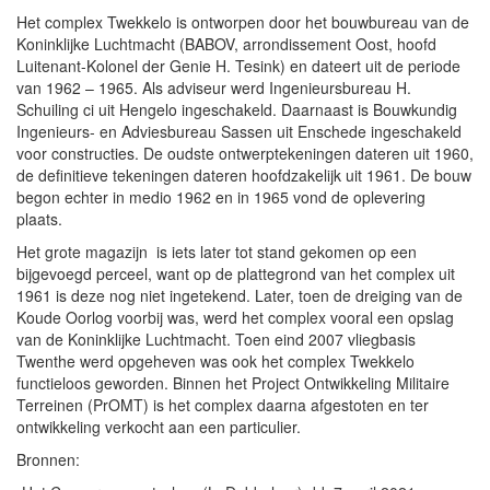
Het complex Twekkelo is ontworpen door het bouwbureau van de
Koninklijke Luchtmacht (BABOV, arrondissement Oost, hoofd
Luitenant-Kolonel der Genie H. Tesink) en dateert uit de periode
van 1962 – 1965. Als adviseur werd Ingenieursbureau H.
Schuiling ci uit Hengelo ingeschakeld. Daarnaast is Bouwkundig
Ingenieurs- en Adviesbureau Sassen uit Enschede ingeschakeld
voor constructies. De oudste ontwerptekeningen dateren uit 1960,
de definitieve tekeningen dateren hoofdzakelijk uit 1961. De bouw
begon echter in medio 1962 en in 1965 vond de oplevering
plaats.
Het grote magazijn is iets later tot stand gekomen op een
bijgevoegd perceel, want op de plattegrond van het complex uit
1961 is deze nog niet ingetekend. Later, toen de dreiging van de
Koude Oorlog voorbij was, werd het complex vooral een opslag
van de Koninklijke Luchtmacht. Toen eind 2007 vliegbasis
Twenthe werd opgeheven was ook het complex Twekkelo
functieloos geworden. Binnen het Project Ontwikkeling Militaire
Terreinen (PrOMT) is het complex daarna afgestoten en ter
ontwikkeling verkocht aan een particulier.
Bronnen: