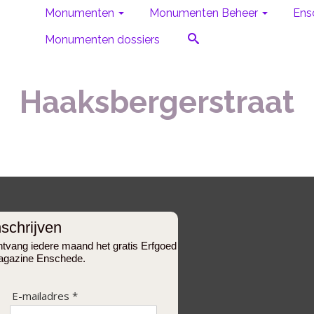
Monumenten
Monumenten Beheer
Ens
Monumenten dossiers
Haaksbergerstraat
nschrijven
tvang iedere maand het gratis Erfgoed
gazine Enschede.
E-mailadres *