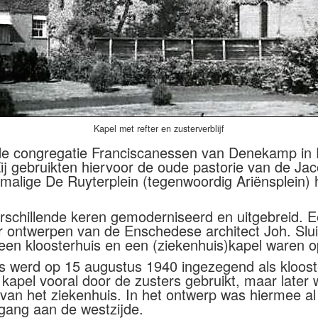
Kapel met refter en zusterverblijf
n de congregatie Franciscanessen van Denekamp in
 Zij gebruikten hiervoor de oude pastorie van de J
alige De Ruyterplein (tegenwoordig Ariënsplein) 
erschillende keren gemoderniseerd en uitgebreid. 
r ontwerpen van de Enschedese architect Joh. Slui
 een kloosterhuis en een (ziekenhuis)kapel waren
s werd op 15 augustus 1940 ingezegend als kloost
 kapel vooral door de zusters gebruikt, maar late
an het ziekenhuis. In het ontwerp was hiermee a
ngang aan de westzijde.