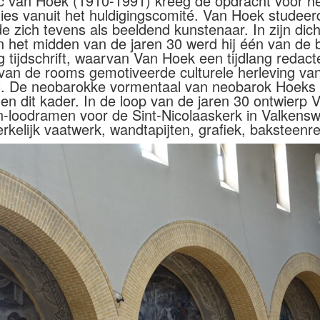
 van Hoek (1910-1991) kreeg de opdracht voor he
ties vanuit het huldigingscomité. Van Hoek studee
 zich tevens als beeldend kunstenaar. In zijn dich
In het midden van de jaren 30 werd hij één van de
tijdschrift, waarvan Van Hoek een tijdlang redacte
lde van de rooms gemotiveerde culturele herleving v
l. De neobarokke vormentaal van neobarok Hoeks t
en dit kader. In de loop van de jaren 30 ontwierp
-in-loodramen voor de Sint-Nicolaaskerk in Valkens
elijk vaatwerk, wandtapijten, grafiek, baksteenrel