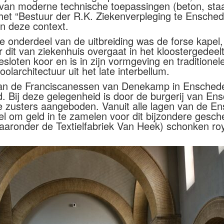
k van moderne technische toepassingen (beton, staa
 het “Bestuur der R.K. Ziekenverpleging te Ensched
n deze context.
 onderdeel van de uitbreiding was de forse kapel, 
r dit van ziekenhuis overgaat in het kloostergedee
loten koor en is in zijn vormgeving en traditionele
larchitectuur uit het late interbellum.
 van de Franciscanessen van Denekamp in Enschede 
rd. Bij deze gelegenheid is door de burgerij van E
e zusters aangeboden. Vanuit alle lagen van de E
el om geld in te zamelen voor dit bijzondere gesch
aronder de Textielfabriek Van Heek) schonken roya