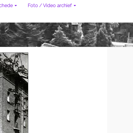
chede
Foto / Video archief