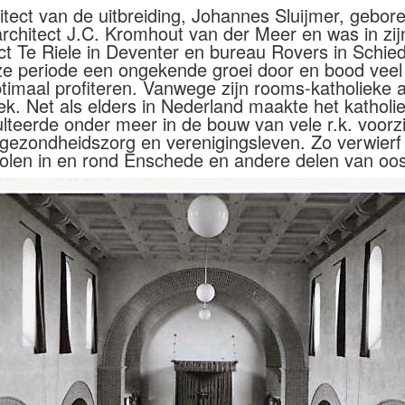
tect van de uitbreiding, Johannes Sluijmer, gebor
architect J.C. Kromhout van der Meer en was in zi
 Te Riele in Deventer en bureau Rovers in Schiedam
e periode een ongekende groei door en bood veel
ptimaal profiteren. Vanwege zijn rooms-katholieke 
k. Net als elders in Nederland maakte het katholie
teerde onder meer in de bouw van vele r.k. voorzi
ezondheidszorg en verenigingsleven. Zo verwierf S
len in en rond Enschede en andere delen van oost