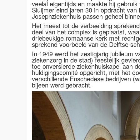
veelal eigentijds en maakte hij gebrui
Sluijmer eind jaren 30 in opdracht van
Josephziekenhuis passen geheel binne
Het meest tot de verbeelding sprekende
deel van het complex is geplaatst, waa
driebeukige romaanse kerk met rechtges
sprekend voorbeeld van de Delftse schoo
In 1949 werd het zestigjarig jubileum
ziekenzorg in de stad) feestelijk gevie
toe onversierde ziekenhuiskapel aan d
huldigingscomité opgericht, met het do
verschillende Enschedese bedrijven (wa
bijeen werd gebracht.