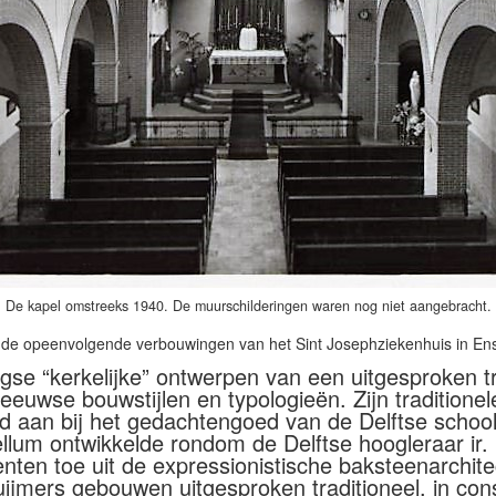
De kapel omstreeks 1940. De muurschilderingen waren nog niet aangebracht.
lende opeenvolgende verbouwingen van het Sint Josephziekenhuis in En
ogse “kerkelijke” ontwerpen van een uitgesproken tr
eeuwse bouwstijlen en typologieën. Zijn traditione
nd aan bij het gedachtengoed van de Delftse school,
rbellum ontwikkelde rondom de Delftse hoogleraar ir.
ten toe uit de expressionistische baksteenarchit
luijmers gebouwen uitgesproken traditioneel, in con