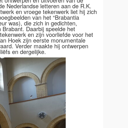
t ontwerpen en uitvoeren van de
rde Nederlandse letteren aan de R.K.
twerk en vroege tekenwerk liet hij zich
 boegbeelden van het “Brabantia
ur was), die zich in gedichten,
an Brabant. Daarbij speelde het
ekenwerk en zijn voorliefde voor het
 Van Hoek zijn eerste monumentale
waard. Verder maakte hij ontwerpen
iëfs en dergelijke.